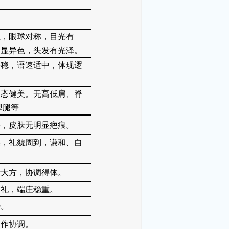
正，眼球对称，目光有
明显异色，头发有光泽。
平稳，语速适中，体现逻
体态健美。无高低肩、脊
型腿等
好，皮肤无明显疤痕。
美，礼貌周到，谦和、自
素大方，协调得体。
有礼，端庄稳重。
好。
动作协调。