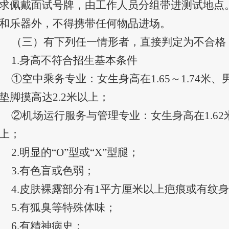
求佩戴面试号牌，由工作人员分组带进测试地点
和乐器外，不得携带任何物品进场。
（三）有下列任一情形者，直接判定为不合格
1.身高不符合招生基本条件
①空中乘务专业：女生身高在1.65～1.74米、男
垫脚摸高达2.2米以上；
②机场运行服务与管理专业：女生身高在1.62米
上；
2.明显的“O”型或“X”型腿；
3.有色盲或色弱；
4.皮肤裸露部分有1平方厘米以上疤痕或有纹
5.有狐臭等特殊体味；
6.有精神病史；