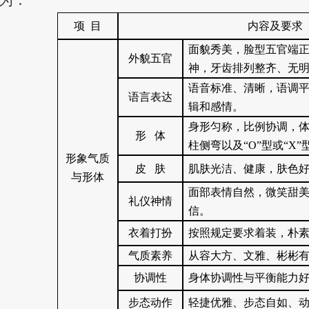
为：
项 目
内容及要求
面貌秀美，脸型五官端
外貌五官
神，牙齿排列整齐、无
语音标准、清晰，语调
语言表达
辑和感情。
身形匀称，比例协调，
形 体
柱侧弯以及“O”型或“X”
形象气质
皮 肤
肌肤光洁、健康，肤色
与形体
面部表情自然，微笑甜
礼仪神情
信。
衣着打扮
按照规定要求着装，朴
气质素养
从容大方、文雅、彬彬
协调性
身体协调性与平衡能力
步态动作
轻捷优雅、步态自如、