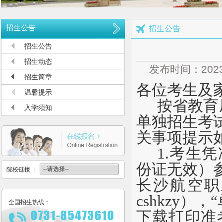
公布2026年高考招生录取使用电话号码
长沙航空职业技术学院空中乘务、机场运行服务与管理报考须知
招生公告
招生公告
多少分可报考长沙航空职业技术学院
招生公告
长沙航空职业技术学院2026年定向培养军士报考须知
招生动态
发布时间：2023
长沙航空职业技术学院2026年报考指南
招生简章
各位考生及
长沙航空职业技术学院2026年招生计划发布
温馨提示
按省教育
长沙航空职业技术学院2026年招生章程
入学须知
单独招生考
2026年单招录取分数线及录取名单公示
关事项提示
2026年单独招生一志愿考试成绩查询
1.
考生凭
关于参加2026年单独招生考试的温馨提示
份证无效）
院校链接
|
长沙航空职
cshkzy
），“
全国招生热线：
下载打印准