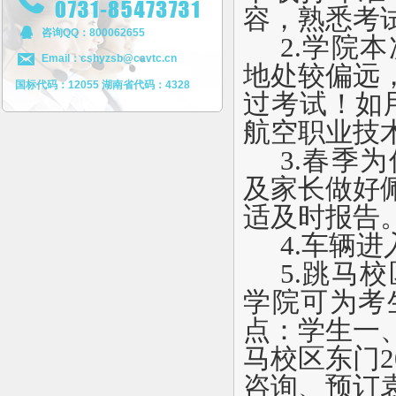
容，熟悉考
咨询QQ：800062655
2.
学院本
Email：cshyzsb@cavtc.cn
地处较偏远
国标代码：12055 湖南省代码：4328
过考试！如
航空职业技
3.
春季为
及家长做好
适及时报告
4.
车辆进
5.
跳马校
学院可为考
点：学生一
马校区东门
2
咨询、预订