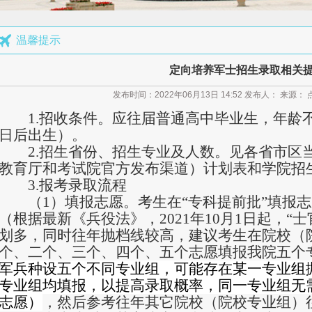
号码
场运行服务与管理报考须知
温馨提示
定向培养军士招生录取相关
培养军士报考须知
发布时间：2022年06月13日 14:52 发布人： 来源：
指南
1.招收条件。应往届普通高中毕业生，年龄不超
计划发布
日后出生）。
章程
2.招生省份、招生专业及人数。见各省市区
教育厅和考试院官方发布渠道）计划表和学院招
公示
3.报考录取流程
询
（1）填报志愿。考生在“专科提前批”填报
馨提示
（根据最新《兵役法》，2021年10月1日起，“士
划多，同时往年抛档线较高，建议考生在院校（
个、二个、三个、四个、五个志愿填报我院五个
军兵种设五个不同专业组，可能存在某一专业组
专业组均填报，以提高录取概率，同一专业组无
志愿）
，然后参考往年其它院校（院校专业组）