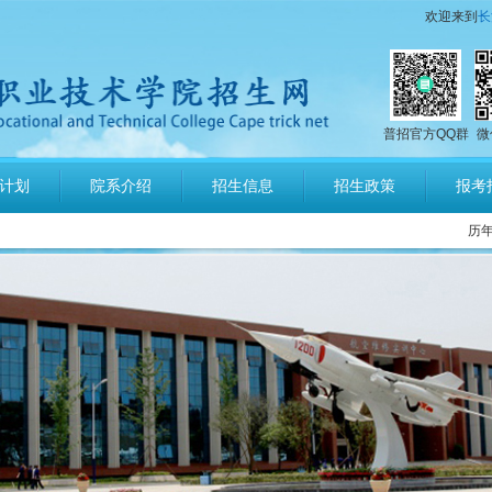
欢迎来到
长
普招官方QQ群
微
号码
计划
院系介绍
招生信息
招生政策
报考
场运行服务与管理报考须知
历
培养军士报考须知
指南
计划发布
章程
公示
询
馨提示