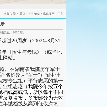
当前位置:
引导页
>
招生信息
>
温馨提示
> 正文
提示
 点击次数：
30353
次
过20周岁（2002年8月31
当年《招生与考试》（或当地
生网站。
志愿。在湖南省我院历年军士
官”名称改为“军士”）招生计
院校专业组）平行志愿的第一
专业组志愿（
我院今年按五个
抛档线高或低，所以每个不同
需反复填报，多报部分为无效
往年抛档线从高到低依次填