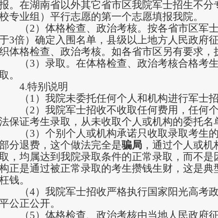
报。在湖南省以外其它省市区我院军士招生不分
校专业组）平行志愿的第一个志愿填报我院。
（2）体格检查、政治考核。按各省市区军
于3倍）确定入围名单，县级以上地方人民政府
织体格检查、政治考核。如各省市区另有要求，
（3）录取。在体格检查、政治考核合格考
取。
4.特别说明
（1）我院未委托任何个人和机构进行军士
（2）我院军士招收不收取任何费用，任何
法保证考生录取，从未收取个人或机构的委托名
（3）个别个人或机构承诺只收取录取考生
部分退费，这个做法完全是
骗局
，通过个人或机
取，均属达到我院录取条件的正常录取，而不是因
构正是通过被正常录取的考生攒钱生财，这是典
枉钱。
（4）我院军士招收严格执行国家阳光高考
平公正公开。
（5）体格检查、政治考核由当地人民政府