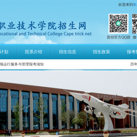
欢迎来到
长
普招官方QQ群
微
计划
院系介绍
招生信息
招生政策
报考
号码
场运行服务与管理报考须知
历
培养军士报考须知
指南
计划发布
章程
公示
询