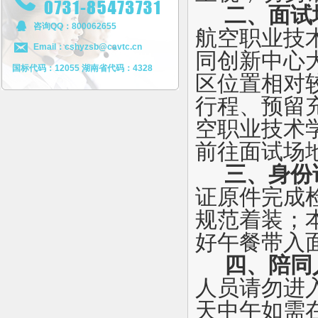
二、面试
咨询QQ：800062655
航空职业技
Email：cshyzsb@cavtc.cn
同创新中心
国标代码：12055 湖南省代码：4328
区位置相对
行程、预留
空职业技术
前往面试场
三、身份
证原件完成
规范着装；
好午餐带入
四、陪同
人员请勿进
天中午如需