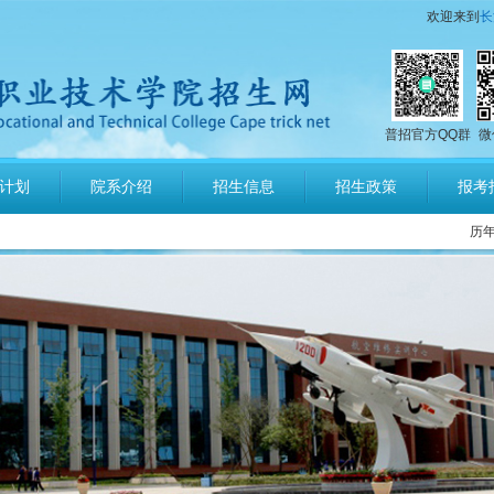
欢迎来到
长
号码
普招官方QQ群
微
场运行服务与管理报考须知
计划
院系介绍
招生信息
招生政策
报考
培养军士报考须知
历
指南
计划发布
章程
公示
询
馨提示
号码