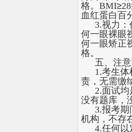
格。BMI
≥
28
血红蛋白百分
3.
视力：
何一眼裸眼视
何一眼矫正视
格。
五、注意
1.
考生体
责，无需缴
2.
面试均
没有题库，
3.
报考期
机构，不存
4.
任何以