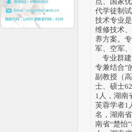
点、国家优
咨询QQ：800062655
代学徒制试
Email：cshyzsb@cavtc.cn
技术专业是
国标代码：12055 湖南省代码：4328
维修技术、
养方案。专
军、空军、
专业群建
专兼结合”
副教授（高
士、硕士6
1人，湖南
芙蓉学者1
名，湖南省
南省“楚怡