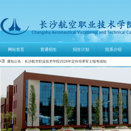
公布2026年高考招生录取使用电话号码
长沙航空职业技术学院空中乘务、机场运行服务与管理报考须知
多少分可报考长沙航空职业技术学院
网站首页
普通招生
招生计划
院系介绍
长沙航空职业技术学院2026年定向培养军士报考须知
通知公告：
长沙航空职业技术学院2026年报考指南
长沙航空职业技术学院2026年招生计划发布
长沙航空职业技术学院2026年招生章程
2026年单招录取分数线及录取名单公示
2026年单独招生一志愿考试成绩查询
关于参加2026年单独招生考试的温馨提示
公布2026年高考招生录取使用电话号码